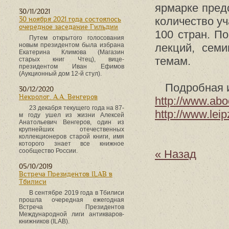
ярмарке пред
30/11/2021
количество у
30 ноября 2021 года состоялось
очередное заседание Гильдии
100 стран. П
Путем открытого голосования
новым президентом была избрана
лекций, сем
Екатерина Климова (Магазин
темам.
старых книг Чтец), вице-
президентом Иван Ефимов
(Аукционный дом 12-й стул).
Подробная 
30/12/2020
Некролог. А.А. Венгеров
http://www.abo
23 декабря текущего года на 87-
http://www.lei
м году ушел из жизни Алексей
Анатольевич Венгеров, один из
крупнейших отечественных
коллекционеров старой книги, имя
которого знает все книжное
сообщество России.
« Назад
05/10/2019
Встреча Президентов ILAB в
Тбилиси
В сентябре 2019 года в Тбилиси
прошла очередная ежегодная
Встреча Президентов
Международной лиги антикваров-
книжников (ILAB).