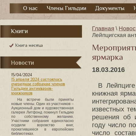
О нас
Члены Гильдии
Документы
Главная
\
Новос
Книги
Лейпцигская ан
Книга месяца
Мероприяти
ярмарка
Новости
18.03.2016
15/04/2024
15 апреля 2024 состоялось
очередное собрание членов
В Лейпциге
Гильдии антикваров-
книжная ярма
книжников
На встрече были приняты
интегрирован
новые члены. Один из участников –
известных те
Аукционный дом и художественная
галерея Литфонд покинул Гильдию
решения об и
по собственному желанию.
Участники собрания единогласно
году число п
осудили воровство книг,
прокатившееся в европейских
число состав
библиотеках.