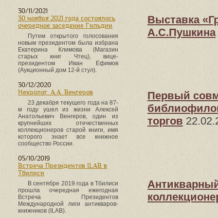
30/11/2021
Выставка «Гр
30 ноября 2021 года состоялось
очередное заседание Гильдии
А.С.Пушкина
Путем открытого голосования
новым президентом была избрана
Екатерина Климова (Магазин
старых книг Чтец), вице-
президентом Иван Ефимов
(Аукционный дом 12-й стул).
30/12/2020
Некролог. А.А. Венгеров
Первый совм
23 декабря текущего года на 87-
библиофилов 
м году ушел из жизни Алексей
Анатольевич Венгеров, один из
торгов
22.02.
крупнейших отечественных
коллекционеров старой книги, имя
которого знает все книжное
сообщество России.
05/10/2019
Встреча Президентов ILAB в
Тбилиси
Антикварный
В сентябре 2019 года в Тбилиси
прошла очередная ежегодная
коллекционе
Встреча Президентов
Международной лиги антикваров-
книжников (ILAB).