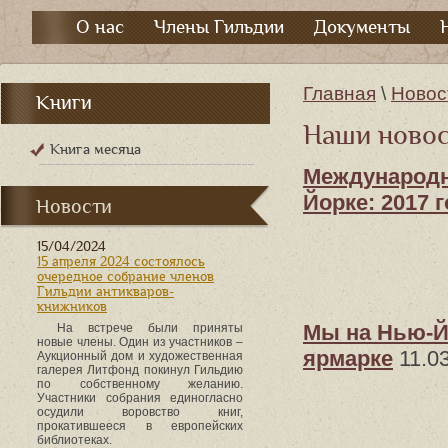
О нас
Члены Гильдии
Документы
Главная
\
Новос
Книги
Наши ново
Книга месяца
Международн
Йорке: 2017 
Новости
15/04/2024
15 апреля 2024 состоялось
очередное собрание членов
Гильдии антикваров-
книжников
Мы на Нью-Й
На встрече были приняты
новые члены. Один из участников –
ярмарке
11.0
Аукционный дом и художественная
галерея Литфонд покинул Гильдию
по собственному желанию.
Участники собрания единогласно
осудили воровство книг,
прокатившееся в европейских
библиотеках.