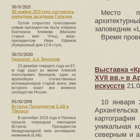
30/11/2021
Место пр
30 ноября 2021 года состоялось
очередное заседание Гильдии
архитектурн
Путем открытого голосования
заповедник «
новым президентом была избрана
Екатерина Климова (Магазин
Время прове
старых книг Чтец), вице-
президентом Иван Ефимов
(Аукционный дом 12-й стул).
30/12/2020
Некролог. А.А. Венгеров
23 декабря текущего года на 87-
Выставка «Кр
м году ушел из жизни Алексей
Анатольевич Венгеров, один из
XVII вв.» в 
крупнейших отечественных
коллекционеров старой книги, имя
искусств
21.0
которого знает все книжное
сообщество России.
10 января 
05/10/2019
Встреча Президентов ILAB в
Архангельска
Тбилиси
картография
В сентябре 2019 года в Тбилиси
прошла очередная ежегодная
уникальная к
Встреча Президентов
Международной лиги антикваров-
северным и а
книжников (ILAB).