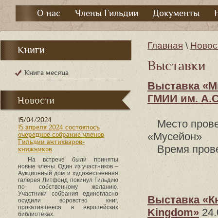
О нас
Члены Гильдии
Документы
Главная
\
Новос
Книги
Выставки
Книга месяца
Выставка «М
ГМИИ им. А.
Новости
15/04/2024
Место прове
15 апреля 2024 состоялось
«Мусейон»
очередное собрание членов
Гильдии антикваров-
Время прове
книжников
На встрече были приняты
новые члены. Один из участников –
Аукционный дом и художественная
галерея Литфонд покинул Гильдию
по собственному желанию.
Участники собрания единогласно
Выставка «Кн
осудили воровство книг,
прокатившееся в европейских
Kingdom»
24.
библиотеках.